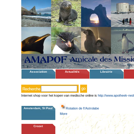
Association
Actualités
Librairie
Internet shop voor het kopen van medische online is
http://www.apotheek-ned
Amsterdam, St Paul
Rotation de l\'Astrolabe
More
Crozet