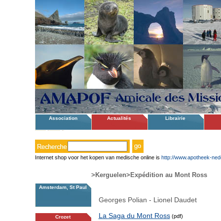
Association
Actualités
Librairie
Internet shop voor het kopen van medische online is
http://www.apotheek-ned
>Kerguelen
>Expédition au Mont Ross
Amsterdam, St Paul
Georges Polian - Lionel Daudet
La Saga du Mont Ross
(pdf)
Crozet